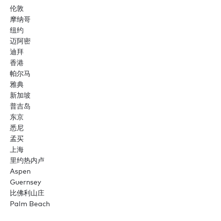
伦敦
摩纳哥
纽约
迈阿密
迪拜
香港
帕尔马
雅典
新加坡
普吉岛
东京
悉尼
孟买
上海
里约热内卢
Aspen
Guernsey
比佛利山庄
Palm Beach