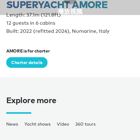
SUPERYACHT AMORE
播放视频
Length: 37.1m (121.8ft)
12 guests in 6 cabins
Built: 2022 (refitted 2024), Numarine, Italy
AMORE is for charter
Charter details
Explore more
News
Yacht shows
Video
360 tours