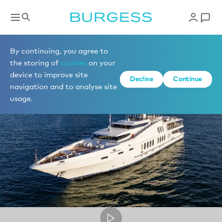
Superyacht videos
By continuing, you agree to
the storing of
cookies
on your
device to improve site
Decline
Continue
navigation and to analyse site
usage.