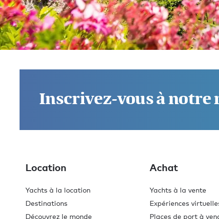
Nous contacter et découvrir la
différence Burgess dès
Inscrivez-vous à notre
aujourd'hui
.
Si vous avez des questions sur l’endroit où aller, les
activités, les exigences alimentaires ou autre, n’hésite
pas à nous les poser. Nous sommes à votre disposition
Location
Achat
pour faire de cette expérience la meilleure de votre vie.
Yachts à la location
Yachts à la vente
Contacter un courtier
Destinations
Expériences virtuelle
Découvrez le monde
Places de port à ven