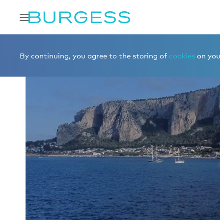
Accueil
Louer un yacht
Yachts à la location
ALEXAND
By continuing, you agree to the storing of
cookies
on your