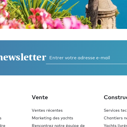
 newsletter
z
Vente
Constru
Ventes récentes
Services te
s
Marketing des yachts
Chantiers n
dre
Rencontrez notre équipe de
Yachts livré