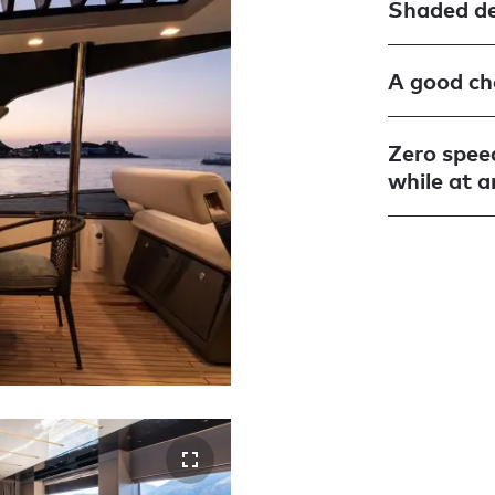
Shaded de
A good cho
Zero speed
while at 