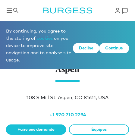
Nos bureaux
By continuing, you agree to
the storing of
cookies
on your
device to improve site
Decline
Continue
navigation and to analyse site
usage.
Aspen
108 S Mill St, Aspen, CO 81611, USA
+1 970 710 2294
Faire une demande
Équipes