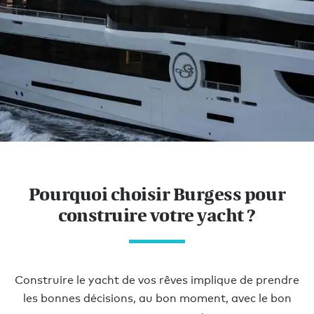
Construire un yacht
VOTRE VISION.
Pourquoi choisir Burgess pour
NOTRE EXPERTISE.
construire votre yacht ?
Construire le yacht de vos rêves implique de prendre
les bonnes décisions, au bon moment, avec le bon