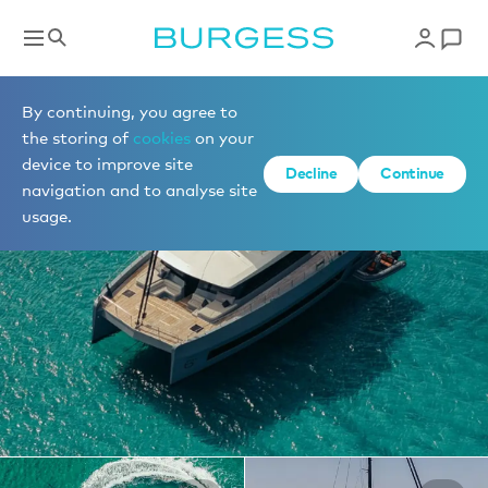
Yachts à la location
By continuing, you agree to
the storing of
cookies
on your
device to improve site
1 de 15 photos
Decline
Continue
navigation and to analyse site
usage.