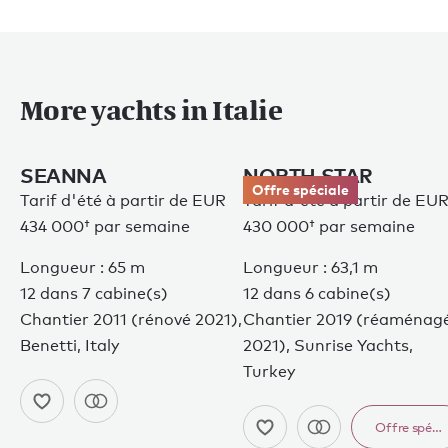
More yachts in Italie
SEANNA
NORTH STAR
Offre spéciale
Tarif d'été à partir de
EUR
Tarif d'été à partir de
EU
434 000†
par semaine
430 000†
par semaine
Longueur : 65 m
Longueur : 63,1 m
12 dans 7 cabine(s)
12 dans 6 cabine(s)
Chantier 2011 (rénové 2021),
Chantier 2019 (réaménag
Benetti, Italy
2021), Sunrise Yachts,
Turkey
Offre spéci