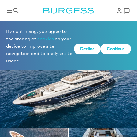
Yachts à la location
By continuing, you agree to
the storing of
cookies
on your
device to improve site
1 de 24 photos
Decline
Continue
navigation and to analyse site
usage.