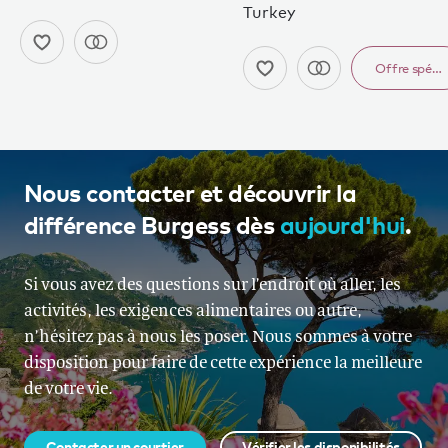
Turkey
Offre spéci
Nous contacter et découvrir la
différence Burgess dès
aujourd'hui
.
Si vous avez des questions sur l’endroit où aller, les
activités, les exigences alimentaires ou autre,
n’hésitez pas à nous les poser. Nous sommes à votre
disposition pour faire de cette expérience la meilleure
de votre vie.
Contacter un courtier
Vérifier les disponibilités