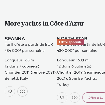
More yachts in Côte d’Azur
SEANNA
NORTH STAR
Offre spéciale
Tarif d'été à partir de
EUR
Tarif d'été à partir de
EU
434 000†
par semaine
430 000†
par semaine
Longueur : 65 m
Longueur : 63,1 m
12 dans 7 cabine(s)
12 dans 6 cabine(s)
Chantier 2011 (rénové 2021),
Chantier 2019 (réaménag
Benetti, Italy
2021), Sunrise Yachts,
Turkey
Offre spéci