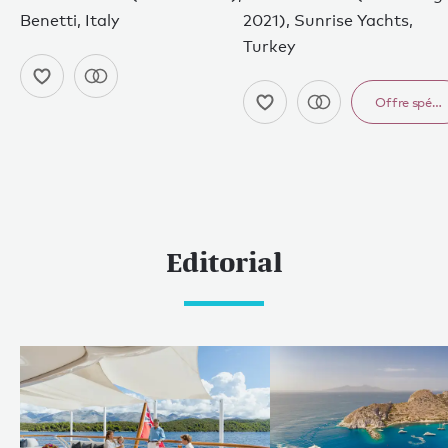
Benetti, Italy
2021), Sunrise Yachts,
Turkey
Offre spéci
Editorial