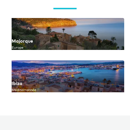
Majorque
Europe
Ibiza
Méditerrannée