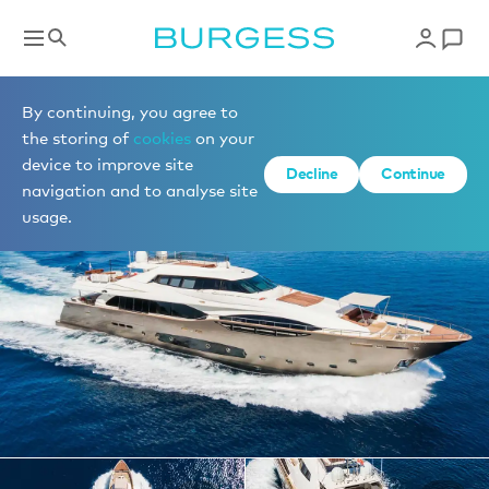
Yachts à la location
By continuing, you agree to
the storing of
cookies
on your
device to improve site
1 de 31 photos
Decline
Continue
navigation and to analyse site
usage.