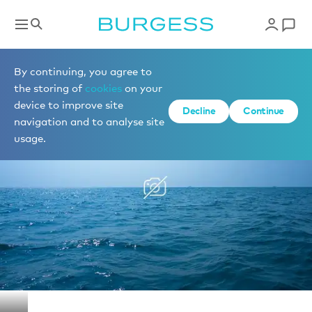
Yachts à la location
By continuing, you agree to
the storing of
cookies
on your
device to improve site
1 de 1 photos
Decline
Continue
navigation and to analyse site
usage.