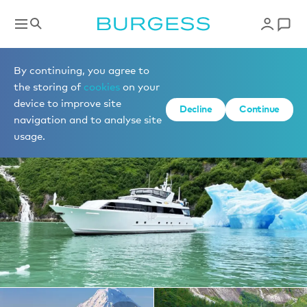
Yachts à la location
By continuing, you agree to
the storing of
cookies
on your
device to improve site
1 de 23 photos
Decline
Continue
navigation and to analyse site
usage.