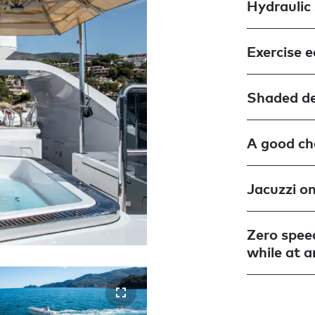
Hydraulic
Exercise 
Shaded de
A good cho
Jacuzzi o
Zero speed
while at 