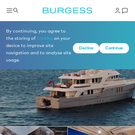
Yachts à la location
By continuing, you agree to
the storing of
cookies
on your
device to improve site
1 de 19 photos
Decline
Continue
navigation and to analyse site
usage.