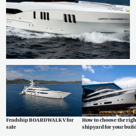
CARPE DIEM for sale
En savoir plus
Feadship BOARDWALK V for
How to choose the righ
sale
shipyard for your buil