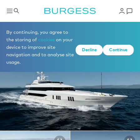
Yachts à la vente
By continuing, you agree to
the storing of
cookies
on your
device to improve site
1 de 46 photos
Decline
Continue
navigation and to analyse site
usage.