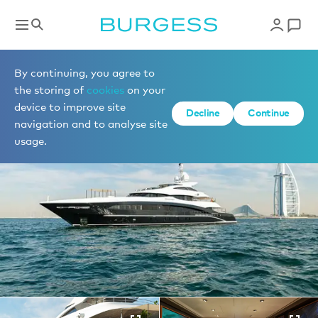
Yachts à la vente
By continuing, you agree to
the storing of
cookies
on your
device to improve site
1 de 31 photos
Decline
Continue
navigation and to analyse site
usage.