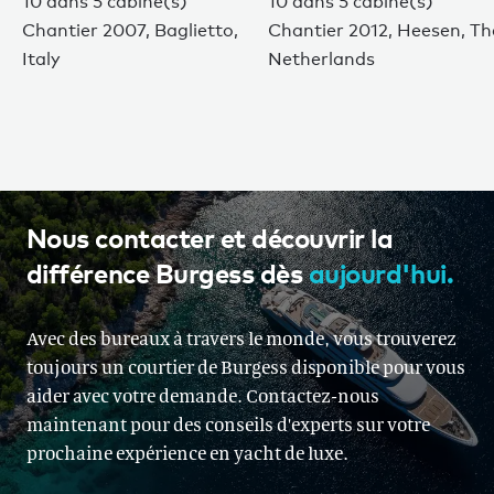
10 dans 5 cabine(s)
10 dans 5 cabine(s)
Chantier 2007, Baglietto,
Chantier 2012, Heesen, Th
Italy
Netherlands
Nous contacter et découvrir la
différence Burgess dès
aujourd'hui.
Avec des bureaux à travers le monde, vous trouverez
toujours un courtier de Burgess disponible pour vous
aider avec votre demande. Contactez-nous
maintenant pour des conseils d'experts sur votre
prochaine expérience en yacht de luxe.