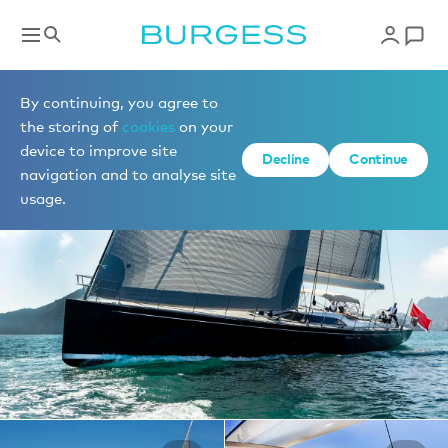
Yachts à la location
By continuing, you agree to
the storing of
cookies
on your
device to improve site
1 de 16 photos
Decline
Continue
navigation and to analyse site
usage.