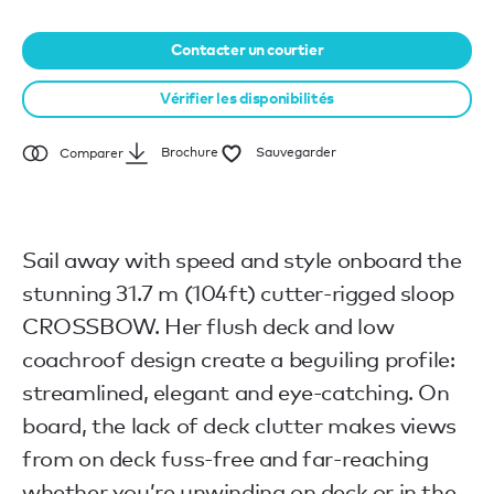
Contacter un courtier
Vérifier les disponibilités
Brochure
Sauvegarder
Comparer
Sail away with speed and style onboard the
stunning 31.7 m (104ft) cutter-rigged sloop
CROSSBOW. Her flush deck and low
coachroof design create a beguiling profile:
streamlined, elegant and eye-catching. On
board, the lack of deck clutter makes views
from on deck fuss-free and far-reaching
whether you’re unwinding on deck or in the