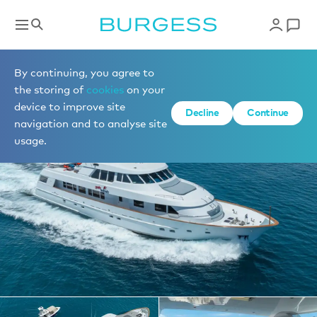
Yachts à la location
By continuing, you agree to
the storing of
cookies
on your
device to improve site
1 de 22 photos
Decline
Continue
navigation and to analyse site
usage.