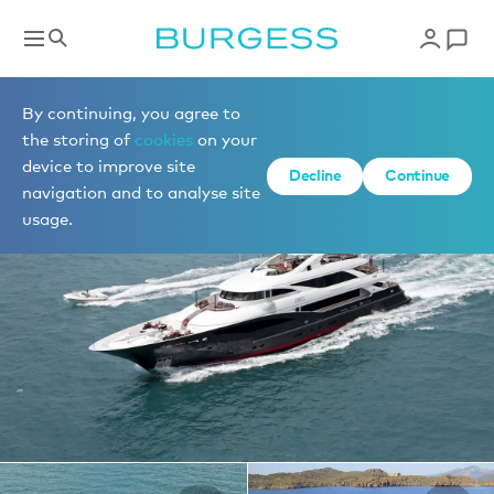
Yachts à la location
By continuing, you agree to
the storing of
cookies
on your
device to improve site
1 de 29 photos
Decline
Continue
navigation and to analyse site
usage.