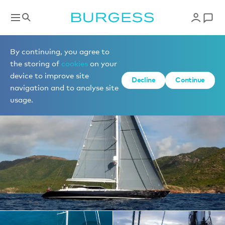
Yachts à la location
By continuing, you agree to
the storing of
cookies
on your
device to improve site
1 de 17 photos
Decline
Continue
navigation and to analyse site
usage.