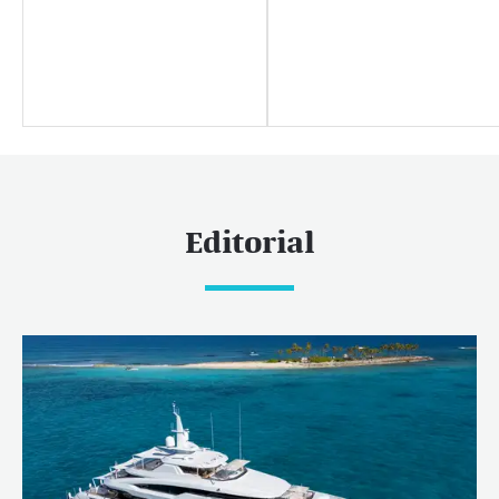
Centre de presse
Nouvelles
Éditorial
Nouvelles
Yacht shows et événements
Editorial
Destinations prisées
Caraïbes & Amériques
Caraïbes
Bahamas
Reste du monde
Maldives
Europe