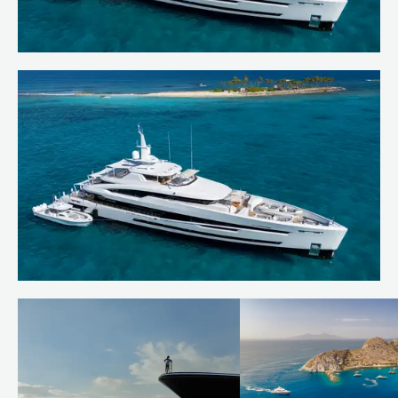
Welcoming SANTOSHA to our charter
fleet
En savoir plus
SANTOSHA wins at World Superyacht
Awards 2025
En savoir plus