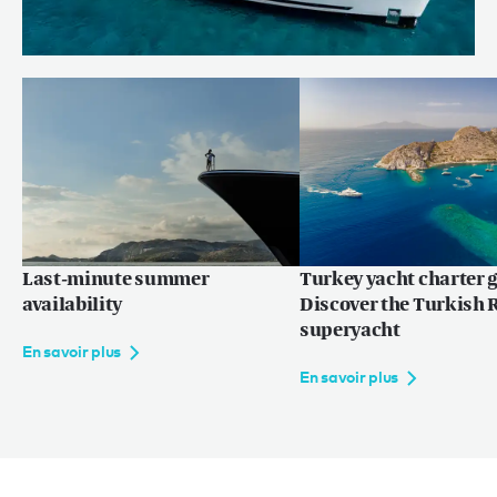
SANTOSHA wins at World Superyacht
Awards 2025
En savoir plus
Last-minute summer
Turkey yacht charter g
availability
Discover the Turkish R
superyacht
En savoir plus
En savoir plus