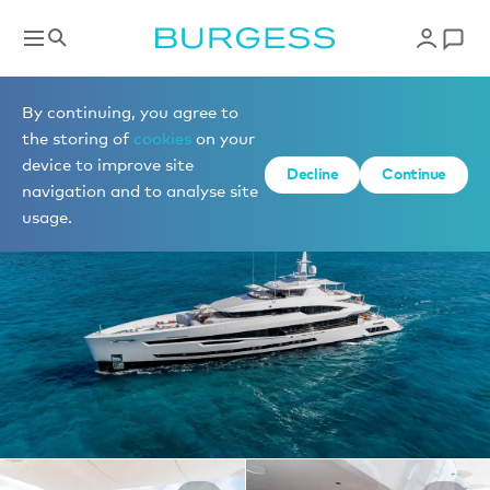
Yachts à la location
By continuing, you agree to
the storing of
cookies
on your
device to improve site
1 de 41 photos
Decline
Continue
navigation and to analyse site
usage.