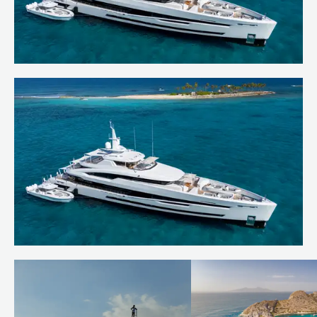
Méditerrannée
Welcoming SANTOSHA to our charter
Langue :
EN
FR
fleet
En savoir plus
Conditions d’utilisation
Politique de confidentialité
Plan du site
© 2026
SANTOSHA wins at World Superyacht
Awards 2025
En savoir plus