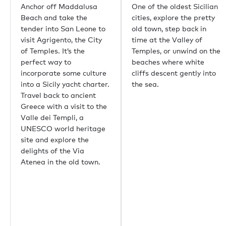
Anchor off Maddalusa
One of the oldest Sicilian
Hong Kong
Beach and take the
cities, explore the pretty
Palma
tender into San Leone to
old town, step back in
Athènes
visit Agrigento, the City
time at the Valley of
Singapour
of Temples. It’s the
Temples, or unwind on the
Phuket
perfect way to
beaches where white
Tokyo
incorporate some culture
cliffs descent gently into
Sydney
into a Sicily yacht charter.
the sea.
Mumbai
Travel back to ancient
Shanghai
Greece with a visit to the
Rio de Janeiro
Valle dei Templi, a
Aspen
UNESCO world heritage
Guernsey
site and explore the
Beverly Hills
delights of the Via
Palm Beach
Atenea in the old town.
Liens utiles
Mieux nous connaître
Durabilité
Carrières