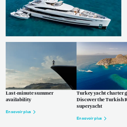
SANTOSHA wins at World Superyacht
Awards 2025
En savoir plus
Last-minute summer
Turkey yacht charter g
availability
Discover the Turkish R
superyacht
En savoir plus
En savoir plus