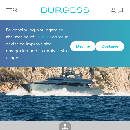
Visite virtuelle 360°
By continuing, you agree to
the storing of
cookies
on your
device to improve site
Decline
Continue
navigation and to analyse site
usage.