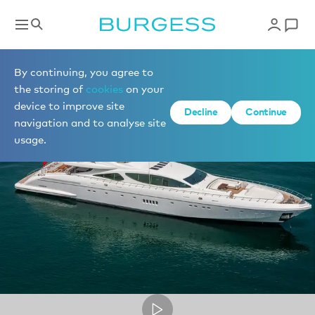
Vidéos de superyachts
By continuing, you agree to
the storing of
cookies
on your
device to improve site
Decline
Continue
navigation and to analyse site
usage.