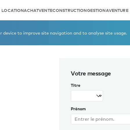
LOCATION
ACHAT
VENTE
CONSTRUCTION
GESTION
AVENTURE
este Concepcion
 device to improve site navigation and to analyse site usage.
Votre message
Titre
Prénom