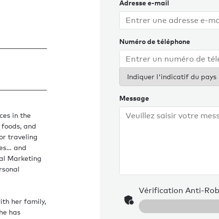
Adresse e-mail
Numéro de téléphone
Indiquer l'indicatif du pays
Message
ces in the
 foods, and
or traveling
ies… and
nal Marketing
rsonal
Vérification Anti-Ro
th her family,
she has