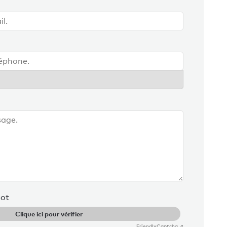
bot
Clique ici pour vérifier
Friendly
Captcha ⇗