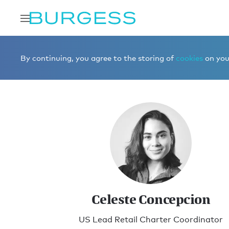
Accueil
Rencontrer l'équipe de Burgess
Location
Cel
By continuing, you agree to the storing of
cookies
on your
Celeste Concepcion
US Lead Retail Charter Coordinator