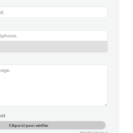
bot
Clique ici pour vérifier
Friendly
Captcha ⇗