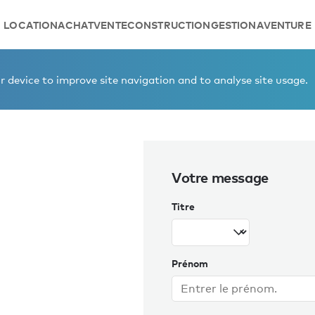
LOCATION
ACHAT
VENTE
CONSTRUCTION
GESTION
AVENTURE
hts
Ed Cook
 device to improve site navigation and to analyse site usage.
Votre message
Titre
Prénom