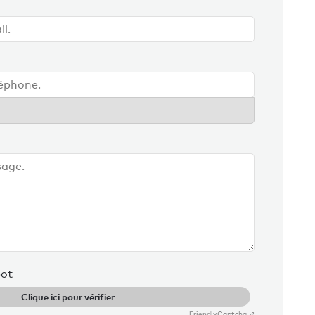
bot
Clique ici pour vérifier
Friendly
Captcha ⇗