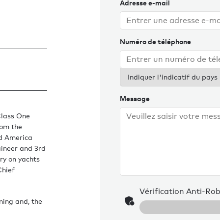
Adresse e-mail
Numéro de téléphone
Indiquer l'indicatif du pays
Message
 Class One
rom the
nd America
gineer and 3rd
ry on yachts
Chief
Vérification Anti-Ro
ming and, the