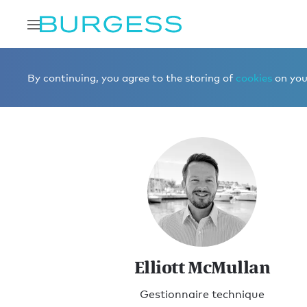
Accueil
Rencontrer l'équipe de Burgess
Gestion de yac
By continuing, you agree to the storing of
cookies
on your
Elliott McMullan
Gestionnaire technique