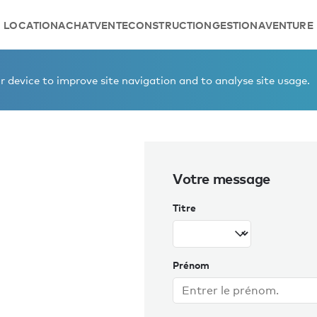
LOCATION
ACHAT
VENTE
CONSTRUCTION
GESTION
AVENTURE
hts
Elliott McMullan
 device to improve site navigation and to analyse site usage.
Votre message
Titre
Prénom