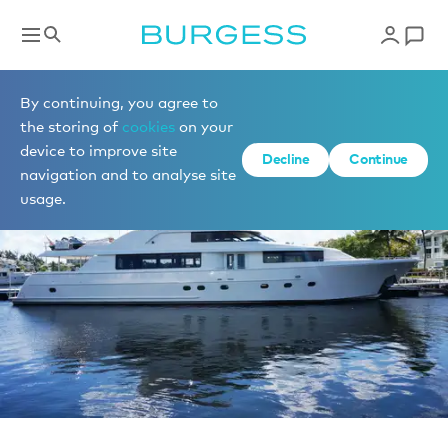
Vendre un yacht
By continuing, you agree to
the storing of
cookies
on your
device to improve site
Decline
Continue
navigation and to analyse site
usage.