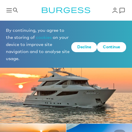
Yachts à la location
By continuing, you agree to
the storing of
cookies
on your
device to improve site
1 de 25 photos
Decline
Continue
navigation and to analyse site
usage.