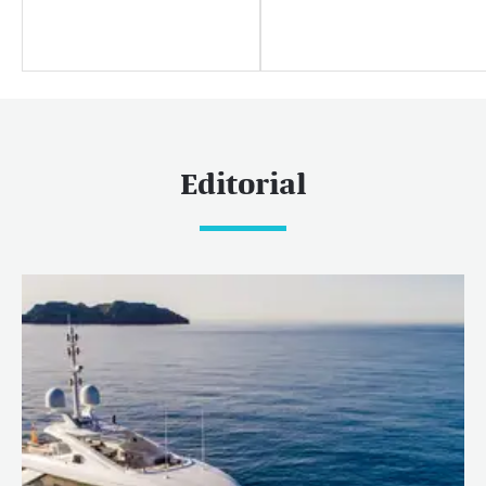
Liens utiles
Mieux nous connaître
Durabilité
Carrières
Centre de presse
Editorial
Nouvelles
Éditorial
Nouvelles
Yacht shows et événements
Destinations prisées
Caraïbes & Amériques
Caraïbes
Bahamas