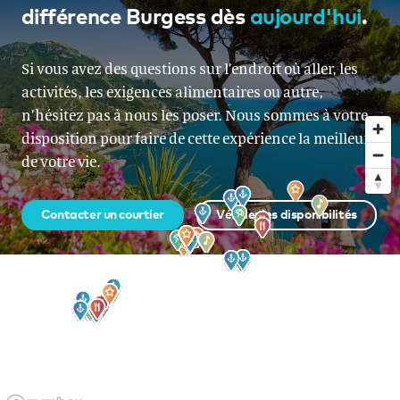
différence Burgess dès
aujourd'hui
.
À partir de EUR 130 000 par semaine
Si vous avez des questions sur l’endroit où aller, les
activités, les exigences alimentaires ou autre,
n’hésitez pas à nous les poser. Nous sommes à votre
disposition pour faire de cette expérience la meilleure
de votre vie.
Contacter un courtier
Vérifier les disponibilités
Inscrivez-vous à notre newsletter