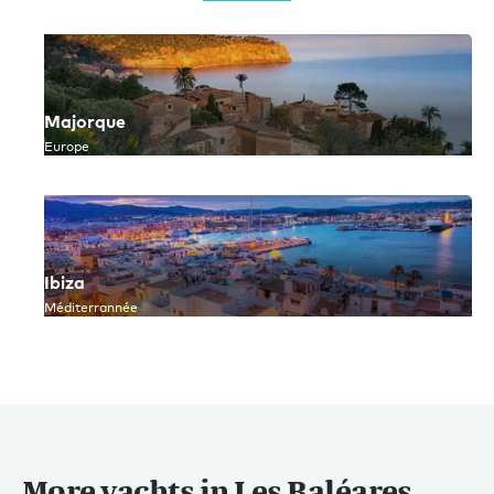
Majorque
Europe
Ibiza
Méditerrannée
More yachts in Les Baléares