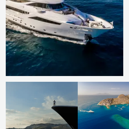
Reste du monde
Maldives
Europe
Méditerrannée
Langue :
EN
FR
On board AZIZA with Captain
José
Conditions d’utilisation
En savoir plus
Politique de confidentialité
Plan du site
© 2026