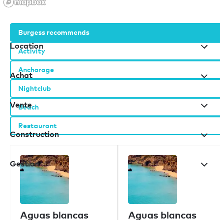
Burgess recommends
Location
Activity
Anchorage
Achat
Nightclub
Vente
Beach
Restaurant
Construction
Gestion
Nos bureaux
Aguas blancas
Aguas blancas