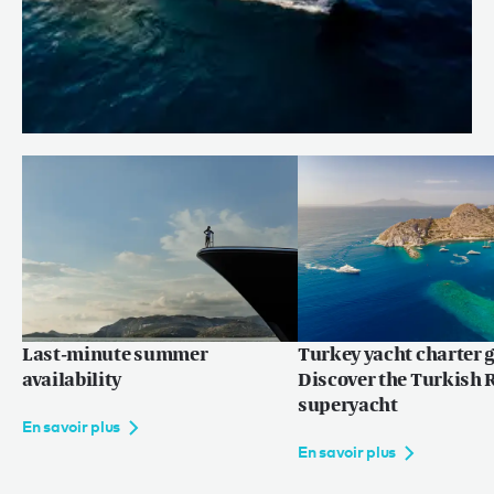
On board AZIZA with Captain
José
En savoir plus
Last-minute summer
Turkey yacht charter g
availability
Discover the Turkish R
superyacht
En savoir plus
En savoir plus