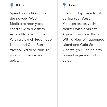
Londres
Ibiza
Ibiza
Monaco
Spend a day like a local
Spend a day like a local
New York
during your West
during your West
Miami
Mediterranean yacht
Mediterranean yacht
Dubaï
charter with a visit to
charter with a visit to
Hong Kong
Aguas blancas in Ibiza.
Aguas blancas in Ibiza.
Palma
With a view of Tagomago
With a view of Tagomago
Athènes
Island and Cala San
Island and Cala San
Singapour
Vicente, you’ll be able to
Vicente, you’ll be able to
Phuket
unwind in peace and
unwind in peace and
Tokyo
quiet.
quiet.
Sydney
Mumbai
Shanghai
Rio de Janeiro
Aspen
Guernsey
Beverly Hills
Palm Beach