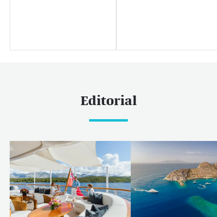
Rio de Janeiro
Aspen
Guernsey
Beverly Hills
Palm Beach
Liens utiles
Editorial
Mieux nous connaître
Durabilité
Carrières
Centre de presse
Nouvelles
Éditorial
Nouvelles
Yacht shows et événements