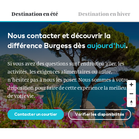
Destination en été
Destination en hiver
Croatie et Monténégro
Nous contacter et découvrir la
différence Burgess dès
aujourd'hui
.
À partir de EUR 315 000 par semaine
Si vous avez des questions sur l’endroit où aller, les
activités, les exigences alimentaires ou autre,
n’hésitez pas à nous les poser. Nous sommes à votre
disposition pour faire de cette expérience la meilleure
de votre vie.
Contacter un courtier
Vérifier les disponibilités