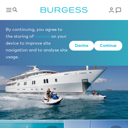
Yachts à la location
By continuing, you agree to
the storing of
cookies
on your
device to improve site
1 de 42 photos
Decline
Continue
navigation and to analyse site
usage.