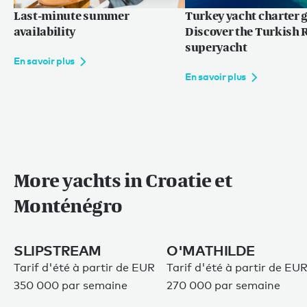
Destinations prisées
Last-minute summer
Turkey yacht charter g
availability
Discover the Turkish R
superyacht
Caraïbes & Amériques
En savoir plus
Caraïbes
En savoir plus
Bahamas
Reste du monde
Maldives
Europe
More yachts in Croatie et
Méditerrannée
Monténégro
Langue :
EN
FR
SLIPSTREAM
O'MATHILDE
Tarif d'été à partir de EUR
Tarif d'été à partir de EU
350 000 par semaine
270 000 par semaine