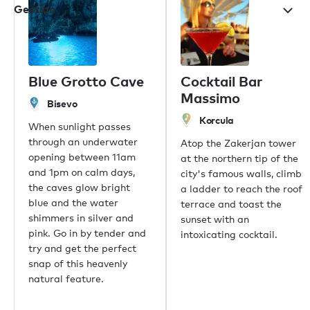
Gestion
Nos bureaux
Blue Grotto Cave
Cocktail Bar
Massimo
Londres
Bisevo
Monaco
Korcula
When sunlight passes
New York
through an underwater
Atop the Zakerjan tower
Miami
opening between 11am
at the northern tip of the
Dubaï
and 1pm on calm days,
city's famous walls, climb
Hong Kong
the caves glow bright
a ladder to reach the roof
Palma
blue and the water
terrace and toast the
Athènes
shimmers in silver and
sunset with an
Singapour
pink. Go in by tender and
intoxicating cocktail.
Phuket
try and get the perfect
Tokyo
snap of this heavenly
Sydney
natural feature.
Mumbai
Shanghai