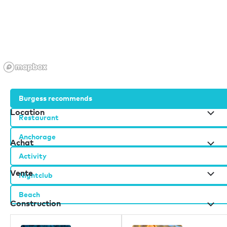
Inscrivez-vous à notre newsletter
Burgess recommends
Location
Restaurant
Anchorage
Achat
Activity
Vente
Nightclub
Beach
Construction