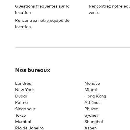
Vérifier les disponibilités
Questions fréquentes sur la
Rencontrez notre éq
location
vente
Rencontrez notre équipe de
location
Nos bureaux
Londres
Monaco
New York
Miami
Dubaï
Hong Kong
Palma
Athènes
Singapour
Phuket
Tokyo
Sydney
Mumbai
Shanghai
Rio de Janeiro
Aspen