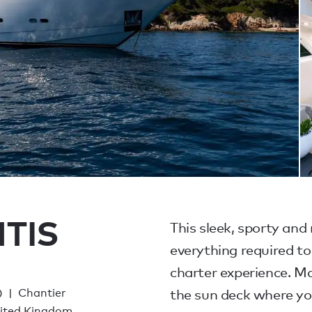
TIS
This sleek, sporty and
everything required to 
charter experience. M
)
Chantier
the sun deck where yo
nited Kingdom