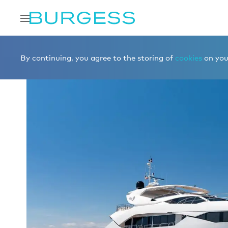
Accueil
Louer un yacht
Yachts à la location
LADY VO
By continuing, you agree to the storing of
cookies
on your