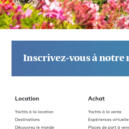
Nous contacter et découvrir la
différence Burgess dès
Inscrivez-vous à notre
aujourd'hui
.
Si vous avez des questions sur l’endroit où aller, les
activités, les exigences alimentaires ou autre, n’hésite
pas à nous les poser. Nous sommes à votre disposition
Location
Achat
pour faire de cette expérience la meilleure de votre vie.
Yachts à la location
Yachts à la vente
Contacter un courtier
Destinations
Expériences virtuelle
Découvrez le monde
Places de port à ven