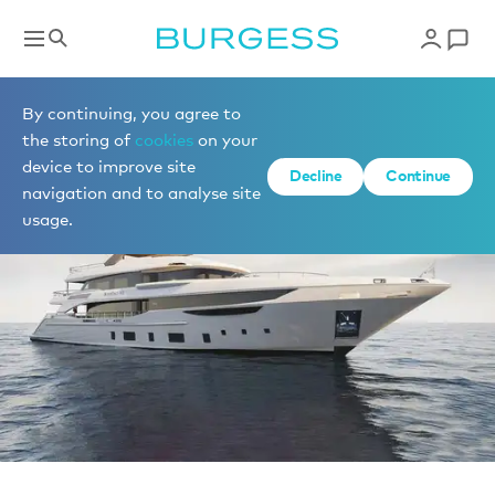
Vendre un yacht
By continuing, you agree to
the storing of
cookies
on your
device to improve site
Decline
Continue
navigation and to analyse site
usage.