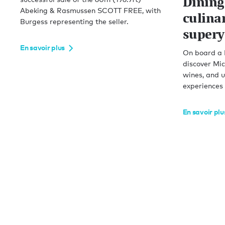
Dining
Abeking & Rasmussen SCOTT FREE, with
culina
Burgess representing the seller.
supery
En savoir plus
On board a 
discover Mic
wines, and u
experiences
En savoir plu