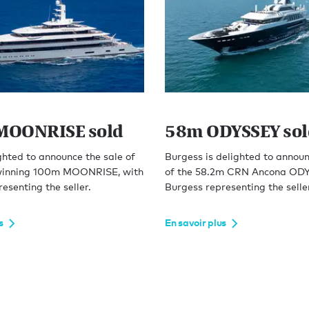
MOONRISE sold
58m ODYSSEY sol
hted to announce the sale of
Burgess is delighted to announ
winning 100m MOONRISE, with
of the 58.2m CRN Ancona ODY
esenting the seller.
Burgess representing the selle
s
En savoir plus