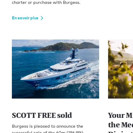
charter or purchase with Burgess.
En savoir plus
SCOTT FREE sold
Your M
the Me
Burgess is pleased to announce the
successful sale of the 60m (196.9ft)