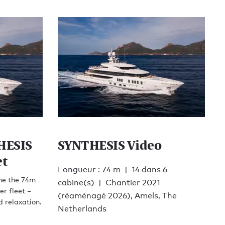
HESIS
SYNTHESIS Video
et
Longueur : 74 m
14 dans 6
me the 74m
cabine(s)
Chantier 2021
r fleet –
(réaménagé 2026), Amels, The
d relaxation.
Netherlands