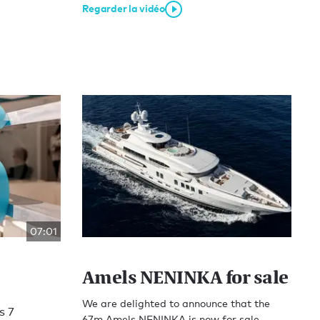
Regarder la vidéo
07:01
Amels NENINKA for sale
We are delighted to announce that the
s 7
67m Amels NENINKA is now for sale