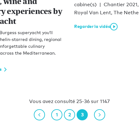
, wine and
cabine(s)
Chantier 2021,
ry experiences by
Royal Van Lent, The Nethe
acht
Regarder la vidéo
Burgess superyacht you’ll
helin-starred dining, regional
nforgettable culinary
 across the Mediterranean.
s
Vous avez consulté 25-36 sur 1147
1
2
3