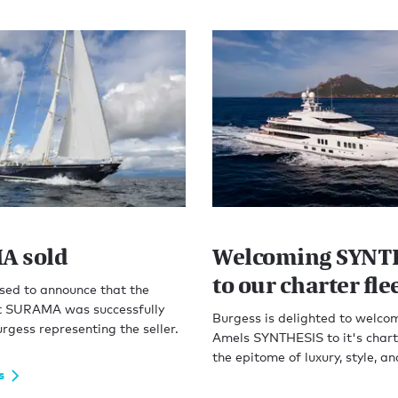
A sold
Welcoming SYNT
to our charter fle
sed to announce that the
ht SURAMA was successfully
Burgess is delighted to welco
urgess representing the seller.
Amels SYNTHESIS to it's charte
the epitome of luxury, style, an
s