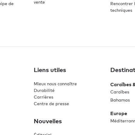
vente
uipe de
Rencontrer l
techniques
Liens utiles
Destinat
Mieux nous connaître
Caraïbes 
Durabilité
Caraïbes
Carrières
Bahamas
Centre de presse
Europe
Nouvelles
Méditerran
Éditorial