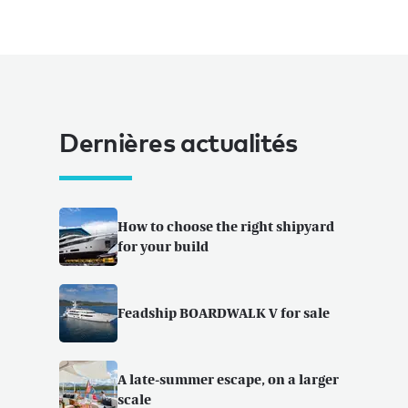
Dernières actualités
How to choose the right shipyard
for your build
Feadship BOARDWALK V for sale
A late-summer escape, on a larger
scale